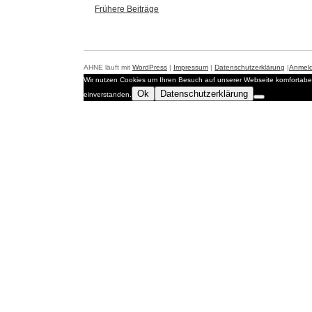
Frühere Beiträge
AHNE läuft mit
WordPress
|
Impressum
|
Datenschutzerklärung
|
Anmel
Wir nutzen Cookies um Ihren Besuch auf unserer Webseite komfortabel
Ok
Datenschutzerklärung
einverstanden.