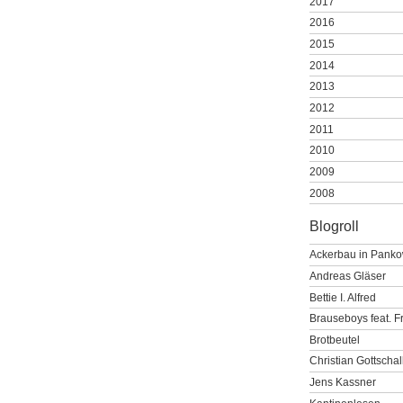
2017
2016
2015
2014
2013
2012
2011
2010
2009
2008
Blogroll
Ackerbau in Pank
Andreas Gläser
Bettie I. Alfred
Brauseboys feat. F
Brotbeutel
Christian Gottschal
Jens Kassner