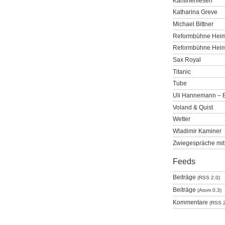
Kantinenlesen
Katharina Greve
Michael Bittner
Reformbühne Heim
Reformbühne Heim 
Sax Royal
Titanic
Tube
Uli Hannemann – 
Voland & Quist
Wetter
Wladimir Kaminer
Zwiegespräche mit
Feeds
Beiträge
(RSS 2.0)
Beiträge
(Atom 0.3)
Kommentare
(RSS 2