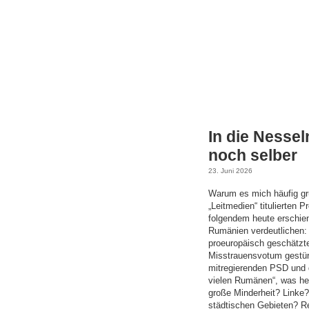
In die Nessel
noch selber
23. Juni 2026
Warum es mich häufig gru
„Leitmedien“ titulierten 
folgendem heute erschien
Rumänien verdeutlichen: 
proeuropäisch geschätzt
Misstrauensvotum gestürz
mitregierenden PSD und 
vielen Rumänen“, was he
große Minderheit? Linke
städtischen Gebieten? 