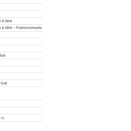
 & Welt
& Welt – Fratzenschwarte
Blök
 Gott
.0)