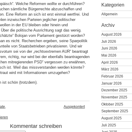
uropäisch“. Welche Reformen wollte er durchführen?
Kategorien
uchen sämtliche Bürgerrechte abzuschaffen und
en. Eine Reform an sich ist erst einmal wertfrei. Und
Allgemein
len inzwischen Parteien jeglicher politischer
Archiv
wollen in der EU bleiben oder hinein und
 Über die politische Ausrichtung sagt das wenig.
August 2026
schätzte“ Bolojan vom Parlament gestürzt worden?
man es nicht. Recherchen ergeben, seine Sparpolitik
Juli 2026
Anteile von Staatsbetrieben privatisieren. Und wir
Juni 2026
nsvotum sei von der „rechtsextremen AUR“ beantragt
Mai 2026
rem, richtig, nur wird bei der ebenfalls beantragenden
ochen mitregierenden PSD“ vergessen zu erwähnen,
April 2026
isch ist. Weil das missverstanden werden könnte?
März 2026
traut wird mit Informationen umzugehen?
Februar 2026
 ist schön (trotzdem).
Januar 2026
Dezember 2025
November 2025
Oktober 2025
ate,
Ausgekontert
September 2025
ieren
August 2025
Juli 2025
Kommentar schreiben
Juni 2025