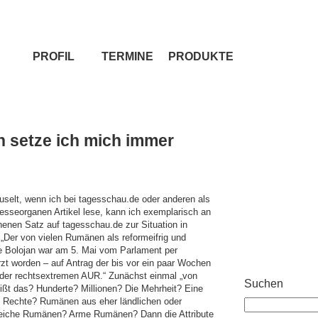
PROFIL
TERMINE
PRODUKTE
n setze ich mich immer
selt, wenn ich bei tagesschau.de oder anderen als
Presseorganen Artikel lese, kann ich exemplarisch an
enen Satz auf tagesschau.de zur Situation in
„Der von vielen Rumänen als reformeifrig und
e Bolojan war am 5. Mai vom Parlament per
t worden – auf Antrag der bis vor ein paar Wochen
der rechtsextremen AUR.“ Zunächst einmal „von
Suchen
ißt das? Hunderte? Millionen? Die Mehrheit? Eine
? Rechte? Rumänen aus eher ländlichen oder
Reiche Rumänen? Arme Rumänen? Dann die Attribute