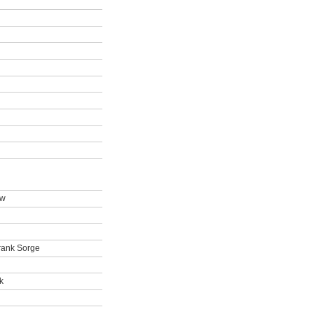
ow
rank Sorge
k