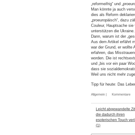
„reformeifrig“ und „proe
Man könnte ja auch vers
dies als Reform deklarier
„proeuropäisch“, dazu zäh
Couleur, Hauptsache sie 
unterstützen die Ukraine.
Dann, warum ist der „ge
Aus dem Artikel erfährt 
war der Grund, er wollte 
erfahren, das Misstraue
worden. Die ist rechtsext
und „bis vor ein paar W
dass sie sozialdemokrat
Weil uns nicht mehr zuge
Tipp für heute: Das Leben
Allgemein
|
Kommentare
Leicht abgewandelte Zit
die dadurch ihren
esoterischen Touch verl
(1)