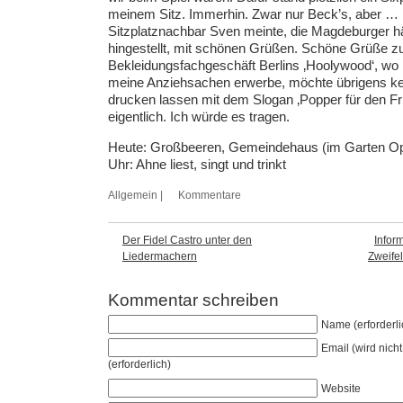
meinem Sitz. Immerhin. Zwar nur Beck’s, aber …
Sitzplatznachbar Sven meinte, die Magdeburger hä
hingestellt, mit schönen Grüßen. Schöne Grüße z
Bekleidungsfachgeschäft Berlins ‚Hoolywood‘, wo 
meine Anziehsachen erwerbe, möchte übrigens ke
drucken lassen mit dem Slogan ‚Popper für den Fr
eigentlich. Ich würde es tragen.
Heute: Großbeeren, Gemeindehaus (im Garten Ope
Uhr: Ahne liest, singt und trinkt
Allgemein
|
Kommentare
Der Fidel Castro unter den
Infor
Liedermachern
Zweife
Kommentar schreiben
Name (erforderli
Email (wird nicht 
(erforderlich)
Website