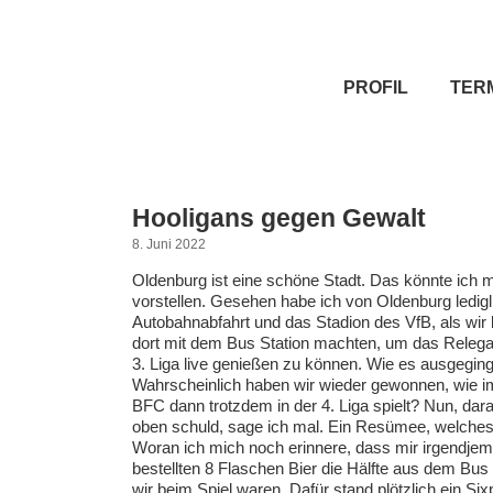
PROFIL
TER
Hooligans gegen Gewalt
8. Juni 2022
Oldenburg ist eine schöne Stadt. Das könnte ich 
vorstellen. Gesehen habe ich von Oldenburg ledigl
Autobahnabfahrt und das Stadion des VfB, als wir
dort mit dem Bus Station machten, um das Relegat
3. Liga live genießen zu können. Wie es ausgeging?
Wahrscheinlich haben wir wieder gewonnen, wie 
BFC dann trotzdem in der 4. Liga spielt? Nun, dara
oben schuld, sage ich mal. Ein Resümee, welches 
Woran ich mich noch erinnere, dass mir irgendje
bestellten 8 Flaschen Bier die Hälfte aus dem Bus
wir beim Spiel waren. Dafür stand plötzlich ein Si