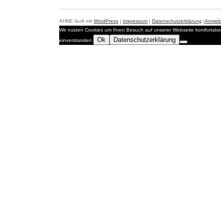
AHNE läuft mit
WordPress
|
Impressum
|
Datenschutzerklärung
|
Anmel
Wir nutzen Cookies um Ihren Besuch auf unserer Webseite komfortabel
Ok
Datenschutzerklärung
einverstanden.