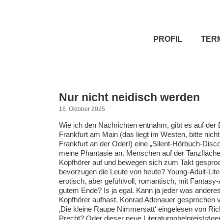
PROFIL
TER
Nur nicht neidisch werden
16. Oktober 2025
Wie ich den Nachrichten entnahm, gibt es auf de
Frankfurt am Main (das liegt im Westen, bitte nich
Frankfurt an der Oder!) eine „Silent-Hörbuch-Disco
meine Phantasie an. Menschen auf der Tanzfläche
Kopfhörer auf und bewegen sich zum Takt gespro
bevorzugen die Leute von heute? Young-Adult-Lite
erotisch, aber gefühlvoll, romantisch, mit Fantasy
gutem Ende? Is ja egal. Kann ja jeder was andere
Kopfhörer aufhast. Konrad Adenauer gesprochen 
‚Die kleine Raupe Nimmersatt‘ eingelesen von Ri
Precht? Oder dieser neue Literaturnobelpreisträg