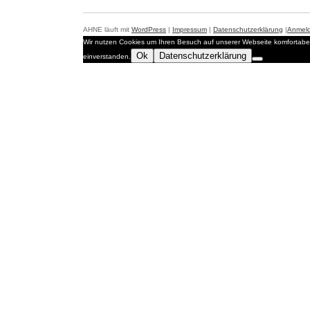
AHNE läuft mit
WordPress
|
Impressum
|
Datenschutzerklärung
|
Anmel
Wir nutzen Cookies um Ihren Besuch auf unserer Webseite komfortabel
Ok
Datenschutzerklärung
einverstanden.