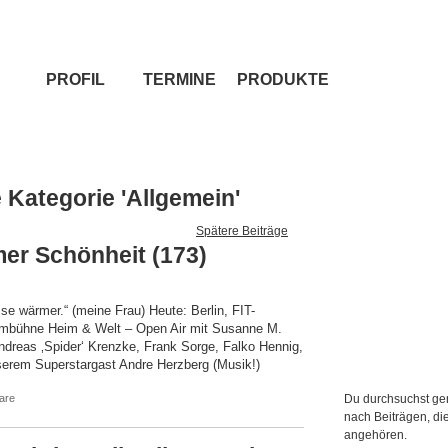
PROFIL
TERMINE
PRODUKTE
e Kategorie 'Allgemein'
Spätere Beiträge
mer Schönheit (173)
e wärmer.“ (meine Frau) Heute: Berlin, FIT-
ormbühne Heim & Welt – Open Air mit Susanne M.
ndreas ‚Spider‘ Krenzke, Frank Sorge, Falko Hennig,
serem Superstargast Andre Herzberg (Musik!)
are
Du durchsuchst ge
nach Beiträgen, die
angehören.