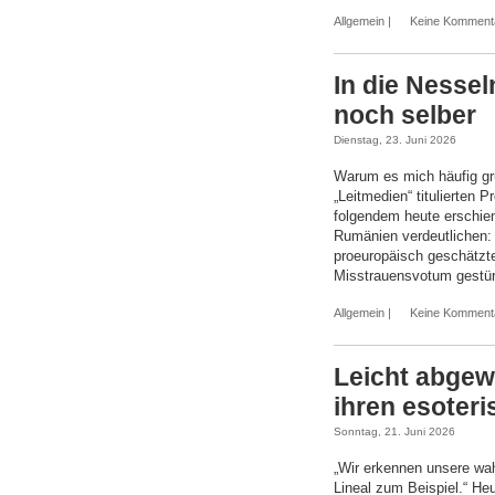
Allgemein
|
Keine Komment
In die Nessel
noch selber
Dienstag, 23. Juni 2026
Warum es mich häufig gru
„Leitmedien“ titulierten 
folgendem heute erschien
Rumänien verdeutlichen: 
proeuropäisch geschätzt
Misstrauensvotum gestür
Allgemein
|
Keine Komment
Leicht abgewa
ihren esoteri
Sonntag, 21. Juni 2026
„Wir erkennen unsere wa
Lineal zum Beispiel.“ Heu