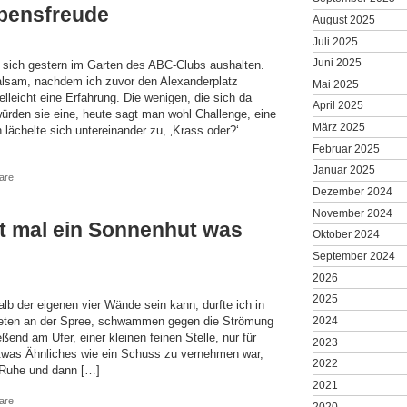
ebensfreude
August 2025
Juli 2025
Juni 2025
 sich gestern im Garten des ABC-Clubs aushalten.
alsam, nachdem ich zuvor den Alexanderplatz
Mai 2025
ielleicht eine Erfahrung. Die wenigen, die sich da
April 2025
würden sie eine, heute sagt man wohl Challenge, eine
März 2025
 lächelte sich untereinander zu, ‚Krass oder?‘
Februar 2025
Januar 2025
are
Dezember 2024
November 2024
ht mal ein Sonnenhut was
Oktober 2024
September 2024
2026
2025
lb der eigenen vier Wände sein kann, durfte ich in
deten an der Spree, schwammen gegen die Strömung
2024
eßend am Ufer, einer kleinen feinen Stelle, nur für
2023
h etwas Ähnliches wie ein Schuss zu vernehmen war,
2022
 Ruhe und dann […]
2021
are
2020