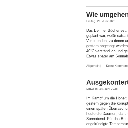
Wie umgehen 
Freitag, 26. Juni 2026
Das Berliner Bücherfest
geplant war, wofür extra
Vorlesenden, zu denen au
gestern abgesagt worden
40°C verständlich und geb
Etwas später am Sonnab
Allgemein
|
Keine Komment
Ausgekonter
Mittwoch, 24. Juni 2026
Im Kampf um die Hoheit 
gestern gegen die korrup
einen späten Überraschun
heute die Daumen, da ic
Sonnabend: Für das Berl
angekündigte Temperatu