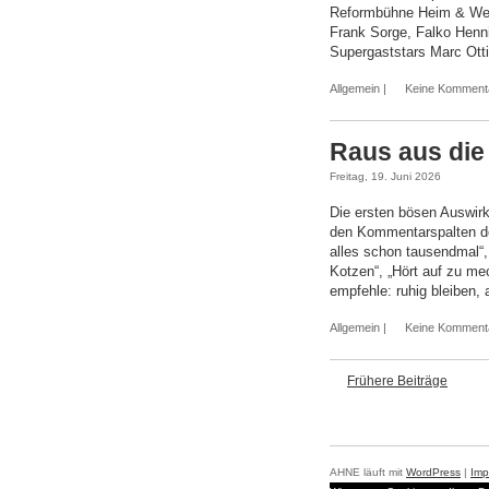
Reformbühne Heim & Welt
Frank Sorge, Falko Henn
Supergaststars Marc Otti
Allgemein
|
Keine Komment
Raus aus die 
Freitag, 19. Juni 2026
Die ersten bösen Auswirk
den Kommentarspalten de
alles schon tausendmal“,
Kotzen“, „Hört auf zu mec
empfehle: ruhig bleiben,
Allgemein
|
Keine Komment
Frühere Beiträge
AHNE läuft mit
WordPress
|
Imp