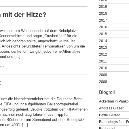
2019
mit der Hitze?
2018
2017
2016
, welches am Wochenende auf dem Bebelplatz
2015
 Sonnenschirme und sogar „Crushed Ice“ für die
2014
ch ich gehören sollte, angeschafft wurde, ist
. Angesichts befürchteter Temperaturen von um die
2013
oten, denke ich. Es gibt jedoch eine Alternative.
2012
end und […]
2011
are
2010
2009
t
2008
Blogroll
über die Nachrichtenticker hat die Deutsche Bahn
Ackerbau in Pank
te FIFA und ihr aufgeblähtes Ballsportspektakel
Andreas Gläser
gserfolg gefeiert. Drücke trotzdem den FIFA-Pfeifen
h nachher noch Zug fahren muss. Tipp für
Bettie I. Alfred
iner Bücherfest am Sonnabend auf dem Bebelplatz,
Brauseboys feat. F
ren um 40°C, […]
Brotbeutel