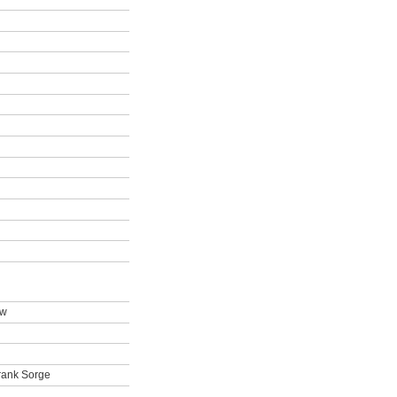
ow
rank Sorge