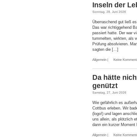
Inseln der L
Sonntag, 28. Juni 2026
Überraschend gut ließ es
Das war richtiggehend B
passiert hatte. Der war v
tummelten, wirkten, als 
Prüfung absolvieren. Man
sagten die […]
Allgemein
|
Keine Komment
Da hätte nic
genützt
Samstag, 27. Juni 2026
Wie gefährlich es außerha
Cottbus erleben. Wir ba
(logo!) und lagen anschli
uns allein, als plötzlic
dann ein kurzer Moment
Allgemein
|
Keine Komment