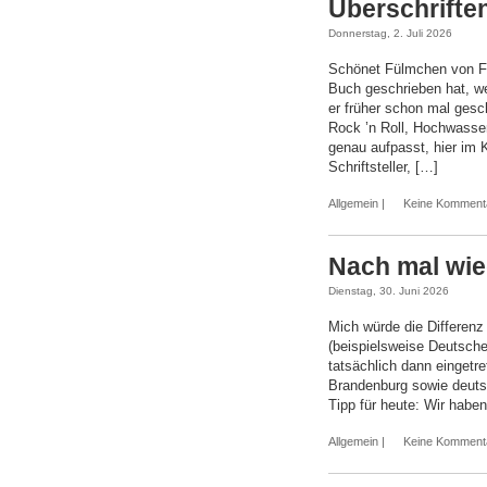
Überschriften
Donnerstag, 2. Juli 2026
Schönet Fülmchen von Fr
Buch geschrieben hat, we
er früher schon mal gesc
Rock ’n Roll, Hochwass
genau aufpasst, hier im
Schriftsteller, […]
Allgemein
|
Keine Komment
Nach mal wie
Dienstag, 30. Juni 2026
Mich würde die Differenz
(beispielsweise Deutsch
tatsächlich dann eingetr
Brandenburg sowie deutsc
Tipp für heute: Wir haben
Allgemein
|
Keine Komment