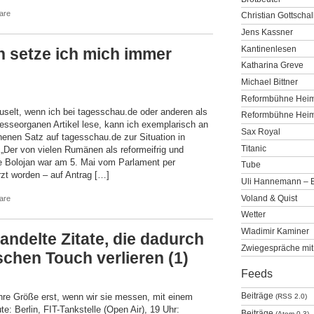
are
Christian Gottschal
Jens Kassner
Kantinenlesen
n setze ich mich immer
Katharina Greve
Michael Bittner
Reformbühne Heim
selt, wenn ich bei tagesschau.de oder anderen als
Reformbühne Heim 
Presseorganen Artikel lese, kann ich exemplarisch an
Sax Royal
enen Satz auf tagesschau.de zur Situation in
Titanic
„Der von vielen Rumänen als reformeifrig und
e Bolojan war am 5. Mai vom Parlament per
Tube
zt worden – auf Antrag […]
Uli Hannemann – 
Voland & Quist
are
Wetter
Wladimir Kaminer
ndelte Zitate, die dadurch
Zwiegespräche mit
schen Touch verlieren (1)
Feeds
Beiträge
hre Größe erst, wenn wir sie messen, mit einem
(RSS 2.0)
te: Berlin, FIT-Tankstelle (Open Air), 19 Uhr:
Beiträge
(Atom 0.3)