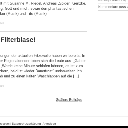
 mit Susanne M. Riedel, Andreas ‚Spider‘ Krenzke,
Kommentare
(RSS 2
ig, Gott und mich, sowie den phantastischen
ker (Musik) und Tito (Musik)
are
Filterblase!
ungen der aktuellen Hitzewelle haben wir bereits. In
r Regionalsender toben sich die Leute aus: „Gab es
 „Werde keine Minute schlafen können, es ist zum
kern, bald ist wieder Dauerfrost“ undsoweiter. Ich
 ab und zu einen kalten Waschlappen auf die […]
are
Spätere Beiträge
ressum
|
Datenschutzerklärung
|
Anmelden