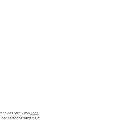
rade das Archiv von
Ahne
 der Kategorie 'Allgemein'