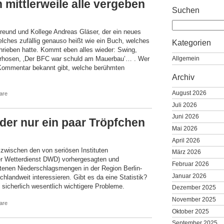
 mittlerweile alle vergeben
Suchen
eund und Kollege Andreas Gläser, der ein neues
lches zufällig genauso heißt wie ein Buch, welches
Kategorien
hrieben hatte. Kommt eben alles wieder: Swing,
erhosen, ‚Der BFC war schuld am Mauerbau’… . Wer
Allgemein
 Kommentar bekannt gibt, welche berühmten
Archiv
August 2026
are
Juli 2026
Juni 2026
der nur ein paar Tröpfchen
Mai 2026
April 2026
 zwischen den von seriösen Instituten
März 2026
er Wetterdienst DWD) vorhergesagten und
Februar 2026
etenen Niederschlagsmengen in der Region Berlin-
Januar 2026
hlandweit interessieren. Gibt es da eine Statistik?
 sicherlich wesentlich wichtigere Probleme.
Dezember 2025
November 2025
are
Oktober 2025
September 2025