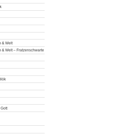
k
 & Welt
& Welt – Fratzenschwarte
Blök
 Gott